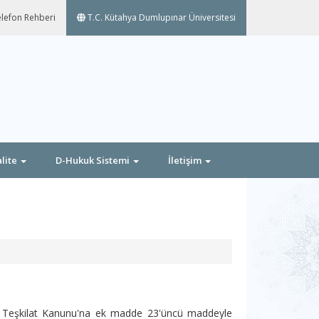
lefon Rehberi
T.C. Kütahya Dumlupınar Üniversitesi
lite
D-Hukuk Sistemi
İletişim
rı Teşkilat Kanunu'na ek madde 23'üncü maddeyle