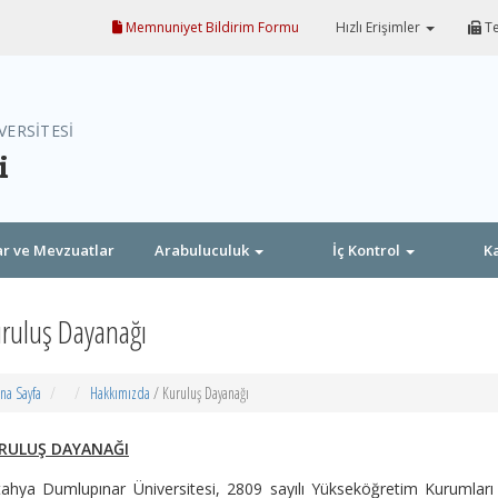
Memnuniyet Bildirim Formu
Hızlı Erişimler
Te
VERSİTESİ
i
r ve Mevzuatlar
Arabuluculuk
İç Kontrol
Ka
ruluş Dayanağı
na Sayfa
Hakkımızda
/ Kuruluş Dayanağı
RULUŞ DAYANAĞI
tahya Dumlupınar Üniversitesi, 2809 sayılı Yükseköğretim Kurumla