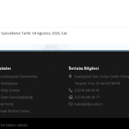
 Güncelleme Tarihi: 04 Ağustos 2026, Salı
işimler
İletişim Bilgileri
 Dumlupınar Üniversitesi
Dumlupınar Üniv. Evliya Çelebi Yerle
 Kütüphane
Tavşanlı Yolu 10. km KÜTAHYA
 Bilgi Sistemi
0 (274) 443 43 43
İşleri Daire Başkanlığı
0 (274) 443 00 77
ik Portal
hukuk@dpu.edu.tr
yet Bildirim Formu
üm hakları saklıdır.