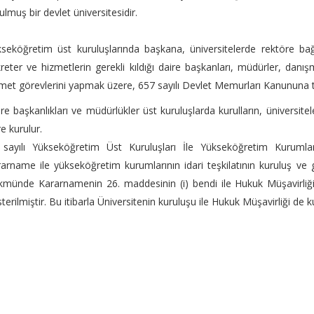
ulmuş bir devlet üniversitesidir.
seköğretim üst kuruluşlarında başkana, üniversitelerde rektöre b
reter ve hizmetlerin gerekli kıldığı daire başkanları, müdürler, danı
met görevlerini yapmak üzere, 657 sayılı Devlet Memurları Kanununa t
re başkanlıkları ve müdürlükler üst kuruluşlarda kurulların, üniversit
e kurulur.
 sayılı Yükseköğretim Üst Kuruluşları İle Yükseköğretim Kuruml
arname ile yükseköğretim kurumlarının idari teşkilatının kuruluş ve 
münde Kararnamenin 26. maddesinin (i) bendi ile Hukuk Müşavirliği Ü
terilmiştir. Bu itibarla Üniversitenin kuruluşu ile Hukuk Müşavirliği de 