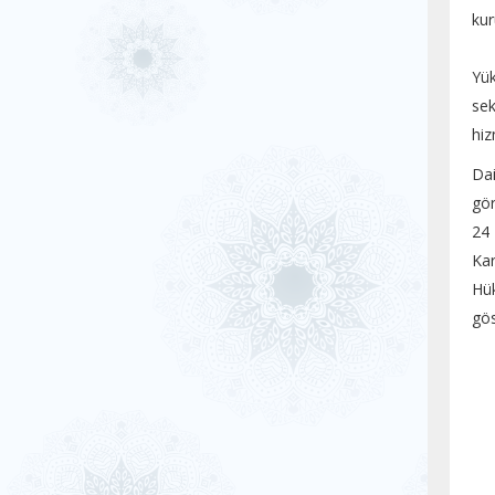
kur
Yük
sek
hiz
Dai
gör
24
Kar
Hük
gös