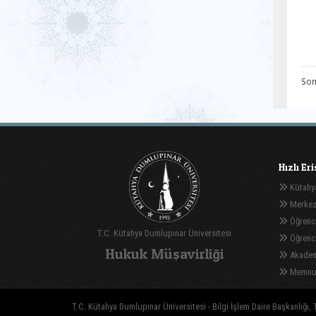
Son
Hızlı Er
Kütahya
Merkez
Öğrenci
T.C. Kütahya Dumlupınar Üniversitesi
Öğrenci 
Hukuk Müşavirliği
Akadem
Memnuni
T.C. Kütahya Dumlupınar Üniversitesi - Bilgi İşlem Daire Başkanlığı, T