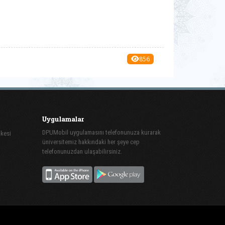
856
Uygulamalar
DPUMobil uygulamasını telefonunuza kurarak
şkesi
üniversitemiz hakkındaki her şeye cep
telefonunuzdan ulaşabilirsiniz.