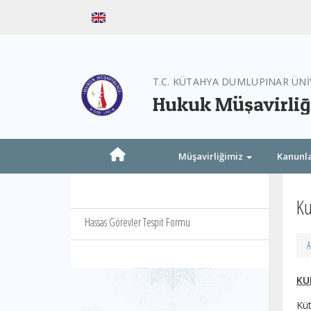
T.C. KÜTAHYA DUMLUPINAR ÜNİ
Hukuk Müşavirliğ
Müşavirliğimiz
Kanunla
Ku
Hassas Görevler Tespit Formu
A
KU
Kü