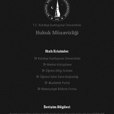
T.C. Kütahya Dumlupınar Üniversitesi
Hukuk Müşavirliği
Hızlı Erişimler
Kütahya Dumlupınar Üniversitesi
Merkez Kütüphane
Öğrenci Bilgi Sistemi
Öğrenci İşleri Daire Başkanlığı
Akademik Portal
Memnuniyet Bildirim Formu
İletişim Bilgileri