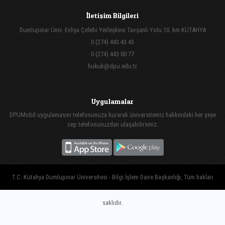
İletişim Bilgileri
Dumlupınar Üniv. Evliya Çelebi Yerleşkesi Tavşanlı Yolu 10. km KÜTAHYA
0 (274) 443 43 43
0 (274) 443 00 77
hukuk@dpu.edu.tr
Uygulamalar
DPUMobil uygulamasını telefonunuza kurarak üniversitemiz hakkındaki her şeye
cep telefonunuzdan ulaşabilirsiniz.
T.C. Kütahya Dumlupınar Üniversitesi - Bilgi İşlem Daire Başkanlığı, Tüm hakları
saklıdır.